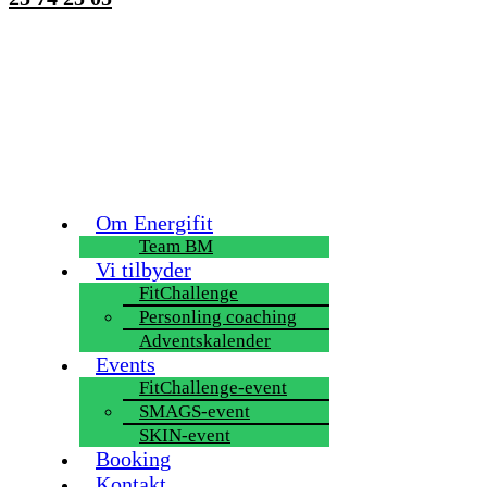
Om Energifit
Team BM
Vi tilbyder
FitChallenge
Personling coaching
Adventskalender
Events
FitChallenge-event
SMAGS-event
SKIN-event
Booking
Kontakt