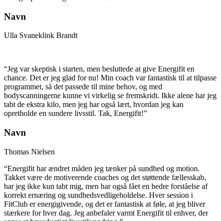
Navn
Ulla Svaneklink Brandt
“Jeg var skeptisk i starten, men besluttede at give Energifit en
chance. Det er jeg glad for nu! Min coach var fantastisk til at tilpasse
programmet, så det passede til mine behov, og med
bodyscanningerne kunne vi virkelig se fremskridt. Ikke alene har jeg
tabt de ekstra kilo, men jeg har også lært, hvordan jeg kan
opretholde en sundere livsstil. Tak, Energifit!”
Navn
Thomas Nielsen
“Energifit har ændret måden jeg tænker på sundhed og motion.
Takket være de motiverende coaches og det støttende fællesskab,
har jeg ikke kun tabt mig, men har også fået en bedre forståelse af
korrekt ernæring og sundhedsvedligeholdelse. Hver session i
FitClub er energigivende, og det er fantastisk at føle, at jeg bliver
stærkere for hver dag. Jeg anbefaler varmt Energifit til enhver, der