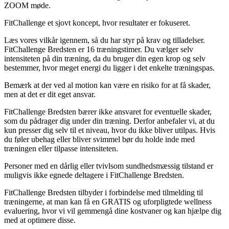
ZOOM møde.
FitChallenge et sjovt koncept, hvor resultater er fokuseret.
Læs vores vilkår igennem, så du har styr på krav og tilladelser.
FitChallenge Bredsten er 16 træningstimer. Du vælger selv
intensiteten på din træning, da du bruger din egen krop og selv
bestemmer, hvor meget energi du ligger i det enkelte træningspas.
Bemærk at der ved al motion kan være en risiko for at få skader,
men at det er dit eget ansvar.
FitChallenge Bredsten bærer ikke ansvaret for eventuelle skader,
som du pådrager dig under din træning. Derfor anbefaler vi, at du
kun presser dig selv til et niveau, hvor du ikke bliver utilpas. Hvis
du føler ubehag eller bliver svimmel bør du holde inde med
træningen eller tilpasse intensiteten.
Personer med en dårlig eller tvivlsom sundhedsmæssig tilstand er
muligvis ikke egnede deltagere i FitChallenge Bredsten.
FitChallenge Bredsten tilbyder i forbindelse med tilmelding til
træningerne, at man kan få en GRATIS og uforpligtede wellness
evaluering, hvor vi vil gemmengå dine kostvaner og kan hjælpe dig
med at optimere disse.