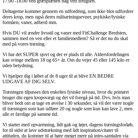
17.00 -18.00 ved græsplænen bag ved Brugsen.
Deltagerne kommer gennem en udfordring, som ikke blot udfordrer
deres krop, men også deres målsætningsevner, psykiske/fysiske
formåen, vaner, adfærd mm.
Hvis DU vil ændre livsstil og vaner med FitChallenge Bredsten,
sammen med en ven eller et familiemedlem? Så er det nu du skal
med på vores træning.
Vi har det SUPER sjovt og der er plads til alle. Aldersfordelingen
kan svinge mellem 18 og 65+ år. Om du vejer 45 eller 145 kilo er
uden betydning.
Vi hjælper dig i løbet af de 8 uger til at blive EN BEDRE
UDGAVE AF DIG SELV.
Træningen tilpasses den enkeltes fysiske niveau, hvor du primært
bruger din egen kropsvægt og det vil foregå på tid. Dvs. hvis man
bliver bedt om at tage en øvelse i 30 sekunder, så vil der være nogle
til træningen som kan udføre 20 og nogle som kun kan lave 2, men
alle er færdige på samme tid.
Vi starter med opvarmning, lidt gak og løjer, dagens træningsforløb,
for til sidst at lave udstrækning med lidt inspiration/citater til
attituden, du kommer til at høre meget mere på intro-samtalen via