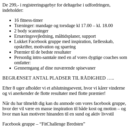
De 299,- i registreringsgebyr for deltagelse i udfordringen,
indeholder:
16 fitness-timer
Træninger: mandage og torsdage kl 17.00 – kl. 18.00
2 body scanninger
Ernæringsvejledning, måltidsplaner, support
Lukket Facebook gruppe med inspiration, fællesskab,
opskrifter, motivation og sparring
Præmier til de bedste resultater
Personlig intro-samtale med en af vores dygtige coaches som
omfatter:
Gennemgang af dine nuværende spisevaner
BEGRÆNSET ANTAL PLADSER TIL RÅDIGHED …..
Efter 8 uger afholder vi et afslutningsevent, hvor vi kårer vinderne
og vi anerkender de flotte resultater med flotte præmier!
Når du har tilmeldt dig kan du anmode om vores facebook gruppe,
hvor der vil være en masse inspiration til både kost og motion – og
hvor man kan motivere hinanden til en sund og aktiv livvstil
Facebook gruppe – “FitChallenge Bredsten”