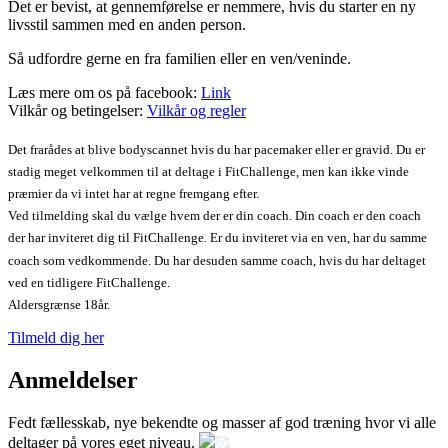
Det er bevist, at gennemførelse er nemmere, hvis du starter en ny
livsstil sammen med en anden person.
Så udfordre gerne en fra familien eller en ven/veninde.
Læs mere om os på facebook:
Link
Vilkår og betingelser:
Vilkår og regler
Det frarådes at blive bodyscannet hvis du har pacemaker eller er gravid. Du er
stadig meget velkommen til at deltage i FitChallenge, men kan ikke vinde
præmier da vi intet har at regne fremgang efter.
Ved tilmelding skal du vælge hvem der er din coach. Din coach er den coach
der har inviteret dig til FitChallenge. Er du inviteret via en ven, har du samme
coach som vedkommende. Du har desuden samme coach, hvis du har deltaget
ved en tidligere FitChallenge.
Aldersgrænse 18år.
Tilmeld dig her
Anmeldelser
Fedt fællesskab, nye bekendte og masser af god træning hvor vi alle
deltager på vores eget niveau.