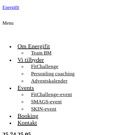
Energifit
Menu
Om Energifit
Team BM
Vi tilbyder
FitChallenge
Personling coaching
Adventskalender
Events
FitChallenge-event
SMAGS-event
SKIN-event
Booking
Kontakt
25 74 25 05