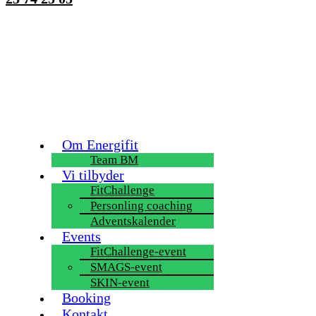
Om Energifit
Team BM
Vi tilbyder
FitChallenge
Personling coaching
Adventskalender
Events
FitChallenge-event
SMAGS-event
SKIN-event
Booking
Kontakt