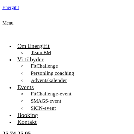
Energifit
Menu
Om Energifit
Team BM
Vi tilbyder
FitChallenge
Personling coaching
Adventskalender
Events
FitChallenge-event
SMAGS-event
SKIN-event
Booking
Kontakt
25 74 25 05