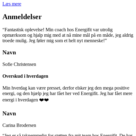
Læs mere
Anmeldelser
“Fantastisk oplevelse! Min coach hos Energifit var utrolig
opmærksom og hjalp mig med at nå mine mål på en måde, jeg aldrig
troede mulig. Jeg føler mig som et helt nyt menneske!”
Navn
Sofie Christensen
Overskud i hverdagen
Min hverdag kan være presset, derfor elsker jeg den mega positive
energi, og den hjælp jeg har fået her ved Energifit. Jeg har fået mere
energi i hverdagen ❤️❤️
Navn
Carina Brodersen
“Jeg er så taknemmelig for støtten fra mit team hos Energifit. De har